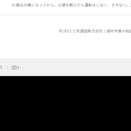
お酒は20歳になってから。
お酒を飲んだら運転はしない、させない。
© 2021 七笑酒造株式会社
｜
信州木曽の地
25
4