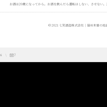
お酒は20歳になってから。
お酒を飲んだら運転はしない、させない。
© 2021 七笑酒造株式会社
｜
信州木曽の地
26
7